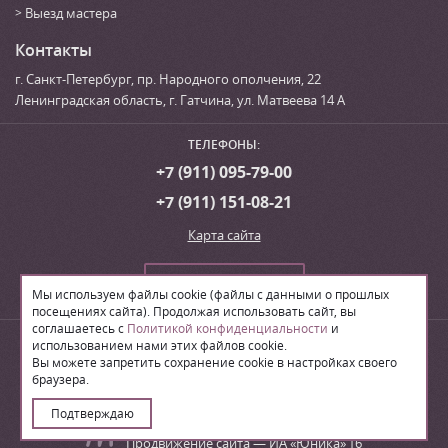
Выезд мастера
Контакты
г. Санкт-Петербург
,
пр. Народного ополчения, 22
Ленинградская область, г. Гатчина
,
ул. Матвеева 14 А
ТЕЛЕФОНЫ:
+7 (911) 095-79-00
+7 (911) 151-08-21
Карта сайта
Сделать заказ
Мы используем файлы cookie (файлы с данными о прошлых
посещениях сайта). Продолжая использовать сайт, вы
соглашаетесь с
Политикой конфиденциальности
и
© 2026
Производственная компания «ЛВН»
использованием нами этих файлов cookie.
Вы можете запретить сохранение cookie в настройках своего
браузера.
Поделиться:
Подтверждаю
Создание сайта – ИА «Юника»’16
Продвижение сайта
— ИА «Юника»’16