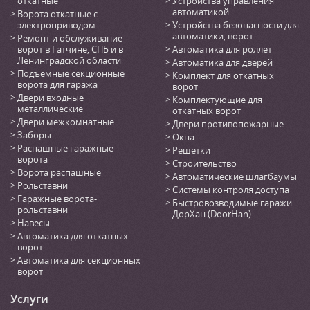
откатные
Устройства управления
автоматикой
Ворота откатные с
электроприводом
Устройства безопасности для
автоматики, ворот
Ремонт и обслуживание
ворот в Гатчине, СПБ и в
Автоматика для роллет
Ленинградской области
Автоматика для дверей
Подъемные секционные
Комплект для откатных
ворота для гаража
ворот
Двери входные
Комплектующие для
металлические
откатных ворот
Двери межкомнатные
Двери противопожарные
Заборы
Окна
Распашные гаражные
Решетки
ворота
Строительство
Ворота распашные
Автоматические шлагбаумы
Рольставни
Системы контроля доступа
Гаражные ворота-
Быстровозводимые гаражи
рольставни
ДорХан (DoorHan)
Навесы
Автоматика для откатных
ворот
Автоматика для секционных
ворот
Услуги