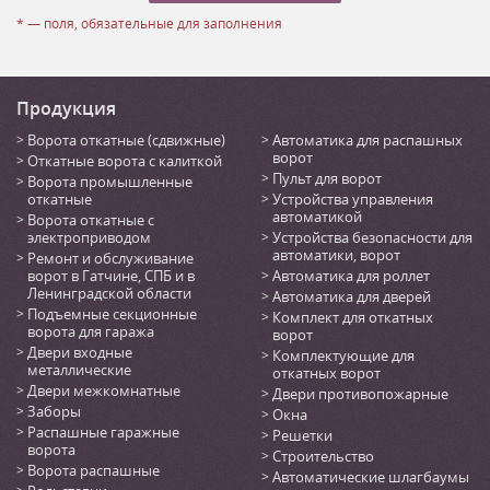
* — поля, обязательные для заполнения
Продукция
Ворота откатные (сдвижные)
Автоматика для распашных
ворот
Откатные ворота с калиткой
Пульт для ворот
Ворота промышленные
откатные
Устройства управления
автоматикой
Ворота откатные с
электроприводом
Устройства безопасности для
автоматики, ворот
Ремонт и обслуживание
ворот в Гатчине, СПБ и в
Автоматика для роллет
Ленинградской области
Автоматика для дверей
Подъемные секционные
Комплект для откатных
ворота для гаража
ворот
Двери входные
Комплектующие для
металлические
откатных ворот
Двери межкомнатные
Двери противопожарные
Заборы
Окна
Распашные гаражные
Решетки
ворота
Строительство
Ворота распашные
Автоматические шлагбаумы