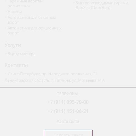
Гаражные ворота-
Быстровозводимые гаражи
рольставни
ДорХан (DoorHan)
Навесы
Автоматика для откатных
ворот
Автоматика для секционных
ворот
Услуги
Выезд мастера
Контакты
г. Санкт-Петербург
,
пр. Народного ополчения, 22
Ленинградская область, г. Гатчина
,
ул. Матвеева 14 А
ТЕЛЕФОНЫ:
+7 (911) 095-79-00
+7 (911) 151-08-21
Карта сайта
Сделать заказ