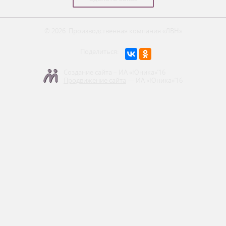
© 2026
Производственная компания «ЛВН»
Поделиться:
Создание сайта – ИА «Юника»’16
Продвижение сайта
— ИА «Юника»’16