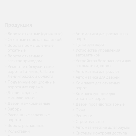
Гатчина, ул.
Приоратская 1
Продукция
Ворота откатные (сдвижные)
Автоматика для распашных
ворот
Откатные ворота с калиткой
Пульт для ворот
Ворота промышленные
откатные
Устройства управления
автоматикой
Ворота откатные с
электроприводом
Устройства безопасности для
автоматики, ворот
Ремонт и обслуживание
ворот в Гатчине, СПБ и в
Автоматика для роллет
Ленинградской области
Автоматика для дверей
Подъемные секционные
Комплект для откатных
ворота для гаража
ворот
Двери входные
Комплектующие для
металлические
откатных ворот
Двери межкомнатные
Двери противопожарные
Заборы
Окна
Распашные гаражные
Решетки
ворота
Строительство
Ворота распашные
Автоматические шлагбаумы
Рольставни
Системы контроля доступа