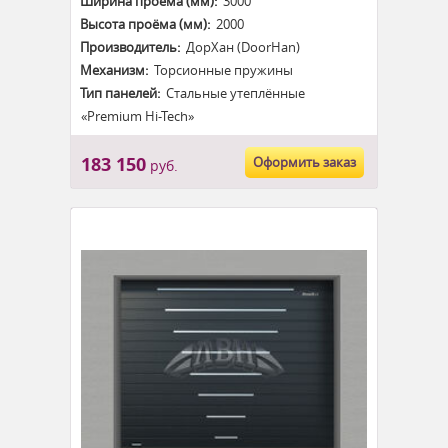
Ширина проёма (мм):
3000
Высота проёма (мм):
2000
Производитель:
ДорХан (DoorHan)
Механизм:
Торсионные пружины
Тип панелей:
Стальные утеплённые
«Premium Hi-Tech»
183 150
Оформить заказ
руб.