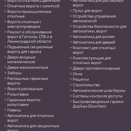
Ворота откатные (сдвижные)
Автоматика для распашных
ворот
Откатные ворота с калиткой
Пульт для ворот
Ворота промышленные
откатные
Устройства управления
автоматикой
Ворота откатные с
электроприводом
Устройства безопасности для
автоматики, ворот
Ремонт и обслуживание
ворот в Гатчине, СПБ и в
Автоматика для роллет
Ленинградской области
Автоматика для дверей
Подъемные секционные
Комплект для откатных
ворота для гаража
ворот
Двери входные
Комплектующие для
металлические
откатных ворот
Двери межкомнатные
Двери противопожарные
Заборы
Окна
Распашные гаражные
Решетки
ворота
Строительство
Ворота распашные
Автоматические шлагбаумы
Рольставни
Системы контроля доступа
Гаражные ворота-
Быстровозводимые гаражи
рольставни
ДорХан (DoorHan)
Навесы
Автоматика для откатных
ворот
Автоматика для секционных
ворот