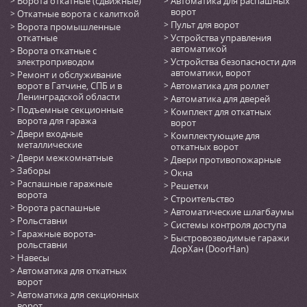
Ворота откатные (сдвижные)
Автоматика для распашных
ворот
Откатные ворота с калиткой
Пульт для ворот
Ворота промышленные
откатные
Устройства управления
автоматикой
Ворота откатные с
электроприводом
Устройства безопасности для
автоматики, ворот
Ремонт и обслуживание
ворот в Гатчине, СПБ и в
Автоматика для роллет
Ленинградской области
Автоматика для дверей
Подъемные секционные
Комплект для откатных
ворота для гаража
ворот
Двери входные
Комплектующие для
металлические
откатных ворот
Двери межкомнатные
Двери противопожарные
Заборы
Окна
Распашные гаражные
Решетки
ворота
Строительство
Ворота распашные
Автоматические шлагбаумы
Рольставни
Системы контроля доступа
Гаражные ворота-
Быстровозводимые гаражи
рольставни
ДорХан (DoorHan)
Навесы
Автоматика для откатных
ворот
Автоматика для секционных
ворот