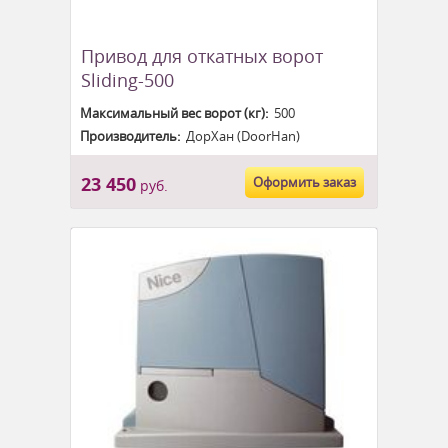
Привод для откатных ворот
Sliding-500
Максимальный вес ворот (кг):
500
Производитель:
ДорХан (DoorHan)
23 450
Оформить заказ
руб.