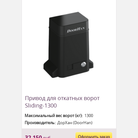
Привод для откатных ворот
Sliding-1300
Максимальный вес ворот (кг):
1300
Производитель:
ДорХан (DoorHan)
32 150
Оформить заказ
руб.