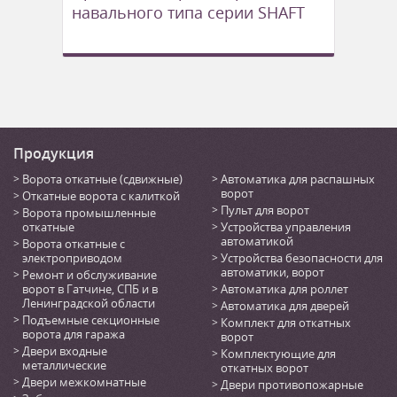
навального типа серии SHAFT
Продукция
Ворота откатные (сдвижные)
Автоматика для распашных
ворот
Откатные ворота с калиткой
Пульт для ворот
Ворота промышленные
откатные
Устройства управления
автоматикой
Ворота откатные с
электроприводом
Устройства безопасности для
автоматики, ворот
Ремонт и обслуживание
ворот в Гатчине, СПБ и в
Автоматика для роллет
Ленинградской области
Автоматика для дверей
Подъемные секционные
Комплект для откатных
ворота для гаража
ворот
Двери входные
Комплектующие для
металлические
откатных ворот
Двери межкомнатные
Двери противопожарные