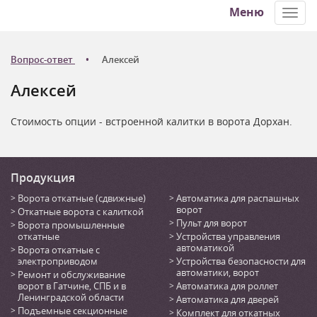
Меню
Toggl
navig
Вопрос-ответ
Алексей
Алексей
Стоимость опции - встроенной калитки в ворота Дорхан.
Продукция
Ворота откатные (сдвижные)
Автоматика для распашных
ворот
Откатные ворота с калиткой
Пульт для ворот
Ворота промышленные
откатные
Устройства управления
автоматикой
Ворота откатные с
электроприводом
Устройства безопасности для
автоматики, ворот
Ремонт и обслуживание
ворот в Гатчине, СПБ и в
Автоматика для роллет
Ленинградской области
Автоматика для дверей
Подъемные секционные
Комплект для откатных