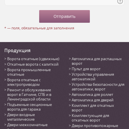
* — поля, обязательные для заполнения
Продукция
Ворота откатные (сдвижные)
Автоматика для распашных
ворот
Откатные ворота с калиткой
Пульт для ворот
Ворота промышленные
откатные
Устройства управления
автоматикой
Ворота откатные с
электроприводом
Устройства безопасности для
автоматики, ворот
Ремонт и обслуживание
ворот в Гатчине, СПБ и в
Автоматика для роллет
Ленинградской области
Автоматика для дверей
Подъемные секционные
Комплект для откатных
ворота для гаража
ворот
Двери входные
Комплектующие для
металлические
откатных ворот
Двери межкомнатные
Двери противопожарные