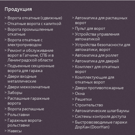
Продукция
Ворота откатные (сдвижные)
Автоматика для распашных
ворот
Откатные ворота с калиткой
Пульт для ворот
Ворота промышленные
откатные
Устройства управления
автоматикой
Ворота откатные с
электроприводом
Устройства безопасности для
автоматики, ворот
Ремонт и обслуживание
ворот в Гатчине, СПБ и в
Автоматика для роллет
Ленинградской области
Автоматика для дверей
Подъемные секционные
Комплект для откатных
ворота для гаража
ворот
Двери входные
Комплектующие для
металлические
откатных ворот
Двери межкомнатные
Двери противопожарные
Заборы
Окна
Распашные гаражные
Решетки
ворота
Строительство
Ворота распашные
Автоматические шлагбаумы
Рольставни
Системы контроля доступа
Гаражные ворота-
Быстровозводимые гаражи
рольставни
ДорХан (DoorHan)
Навесы