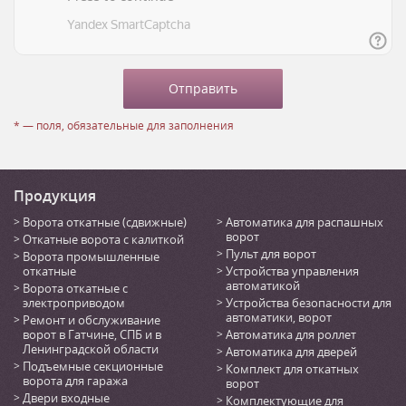
* — поля, обязательные для заполнения
Продукция
Ворота откатные (сдвижные)
Автоматика для распашных
ворот
Откатные ворота с калиткой
Пульт для ворот
Ворота промышленные
откатные
Устройства управления
автоматикой
Ворота откатные с
электроприводом
Устройства безопасности для
автоматики, ворот
Ремонт и обслуживание
ворот в Гатчине, СПБ и в
Автоматика для роллет
Ленинградской области
Автоматика для дверей
Подъемные секционные
Комплект для откатных
ворота для гаража
ворот
Двери входные
Комплектующие для