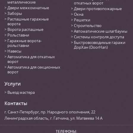
металлические
откатных ворот
Двери межкомнатные
Двери противопожарные
Заборы
Окна
Распашные гаражные
Решетки
ворота
Строительство
Ворота распашные
Автоматические шлагбаумы
Рольставни
Системы контроля доступа
Гаражные ворота-
Быстровозводимые гаражи
рольставни
ДорХан (DoorHan)
Навесы
Автоматика для откатных
ворот
Автоматика для секционных
ворот
Услуги
Выезд мастера
Контакты
г. Санкт-Петербург
,
пр. Народного ополчения, 22
Ленинградская область, г. Гатчина
,
ул. Матвеева 14 А
ТЕЛЕФОНЫ: