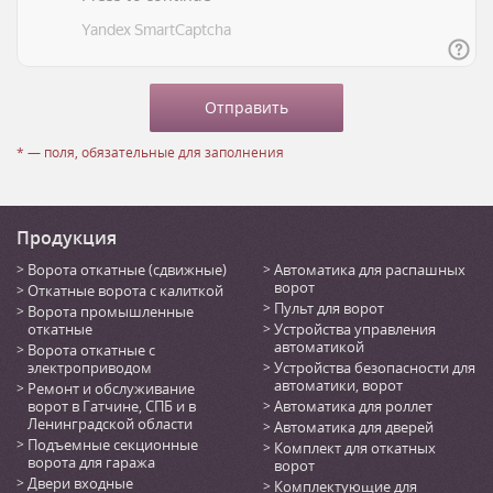
* — поля, обязательные для заполнения
Продукция
Ворота откатные (сдвижные)
Автоматика для распашных
ворот
Откатные ворота с калиткой
Пульт для ворот
Ворота промышленные
откатные
Устройства управления
автоматикой
Ворота откатные с
электроприводом
Устройства безопасности для
автоматики, ворот
Ремонт и обслуживание
ворот в Гатчине, СПБ и в
Автоматика для роллет
Ленинградской области
Автоматика для дверей
Подъемные секционные
Комплект для откатных
ворота для гаража
ворот
Двери входные
Комплектующие для