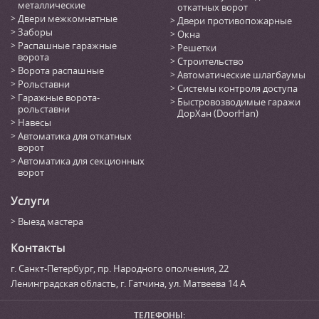
металлические
откатных ворот
Двери межкомнатные
Двери противопожарные
Заборы
Окна
Распашные гаражные
Решетки
ворота
Строительство
Ворота распашные
Автоматические шлагбаумы
Рольставни
Системы контроля доступа
Гаражные ворота-
Быстровозводимые гаражи
рольставни
ДорХан (DoorHan)
Навесы
Автоматика для откатных
ворот
Автоматика для секционных
ворот
Услуги
Выезд мастера
Контакты
г. Санкт-Петербург
,
пр. Народного ополчения, 22
Ленинградская область, г. Гатчина
,
ул. Матвеева 14 А
ТЕЛЕФОНЫ: