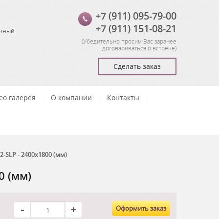
+7 (911) 095-79-00
+7 (911) 151-08-21
очный
(
Убедительно просим Вас заранее
договариваться о встрече
)
Сделать заказ
ео галерея
О компании
Контакты
SLP - 2400x1800 (мм)
0 (мм)
-
+
Оформить заказ