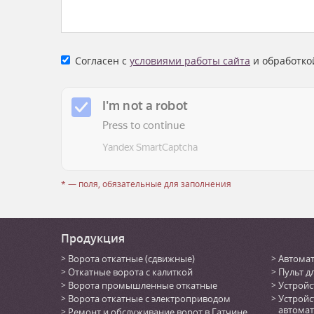
Согласен с
условиями работы сайта
и обработко
* — поля, обязательные для заполнения
Продукция
Ворота откатные (сдвижные)
Автомат
Откатные ворота с калиткой
Пульт д
Ворота промышленные откатные
Устройс
Ворота откатные с электроприводом
Устройс
автомат
Ремонт и обслуживание ворот в Гатчине,