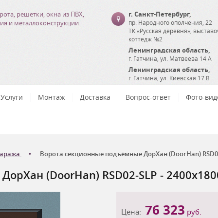
рота, решетки, окна из ПВХ,
г. Санкт-Петербург
,
ия и металлоконструкции
пр. Народного ополчения, 22
ТК «Русская деревня», выстав
коттедж №2
Ленинградская область
,
г. Гатчина
,
ул. Матвеева 14 А
Ленинградская область
,
г. Гатчина
,
ул. Киевская 17 В
Услуги
Монтаж
Доставка
Вопрос-ответ
Фото-вид
гаража
Ворота секционные подъёмные ДорХан (DoorHan) RSD02-
орХан (DoorHan) RSD02-SLP - 2400x180
76 323
Цена:
руб.