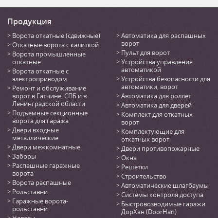
Продукция
Ворота откатные (сдвижные)
Автоматика для распашных
ворот
Откатные ворота с калиткой
Пульт для ворот
Ворота промышленные
откатные
Устройства управления
автоматикой
Ворота откатные с
электроприводом
Устройства безопасности для
автоматики, ворот
Ремонт и обслуживание
ворот в Гатчине, СПБ и в
Автоматика для роллет
Ленинградской области
Автоматика для дверей
Подъемные секционные
Комплект для откатных
ворота для гаража
ворот
Двери входные
Комплектующие для
металлические
откатных ворот
Двери межкомнатные
Двери противопожарные
Заборы
Окна
Распашные гаражные
Решетки
ворота
Строительство
Ворота распашные
Автоматические шлагбаумы
Рольставни
Системы контроля доступа
Гаражные ворота-
Быстровозводимые гаражи
рольставни
ДорХан (DoorHan)
Навесы