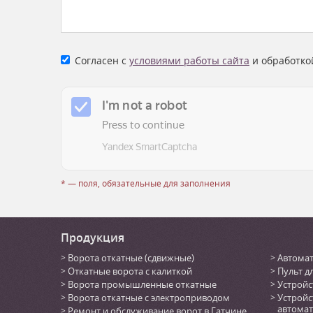
Согласен с
условиями работы сайта
и обработко
* — поля, обязательные для заполнения
Продукция
Ворота откатные (сдвижные)
Автомат
Откатные ворота с калиткой
Пульт д
Ворота промышленные откатные
Устройс
Ворота откатные с электроприводом
Устройс
автомат
Ремонт и обслуживание ворот в Гатчине,