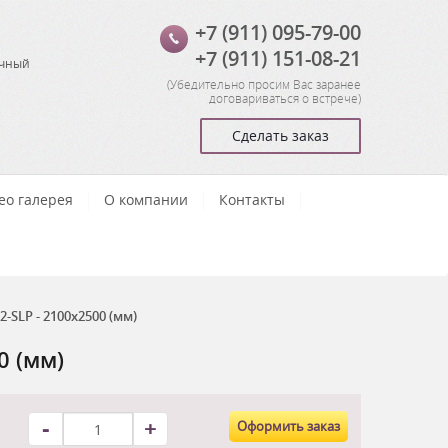
+7 (911) 095-79-00
+7 (911) 151-08-21
очный
(
Убедительно просим Вас заранее
договариваться о встрече
)
Сделать заказ
ео галерея
О компании
Контакты
SLP - 2100x2500 (мм)
0 (мм)
-
+
Оформить заказ