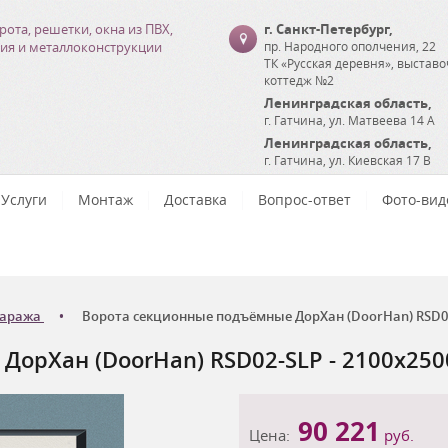
рота, решетки, окна из ПВХ,
г. Санкт-Петербург
,
ия и металлоконструкции
пр. Народного ополчения, 22
ТК «Русская деревня», выстав
коттедж №2
Ленинградская область
,
г. Гатчина
,
ул. Матвеева 14 А
Ленинградская область
,
г. Гатчина
,
ул. Киевская 17 В
Услуги
Монтаж
Доставка
Вопрос-ответ
Фото-вид
гаража
Ворота секционные подъёмные ДорХан (DoorHan) RSD02-
орХан (DoorHan) RSD02-SLP - 2100x250
90 221
Цена:
руб.