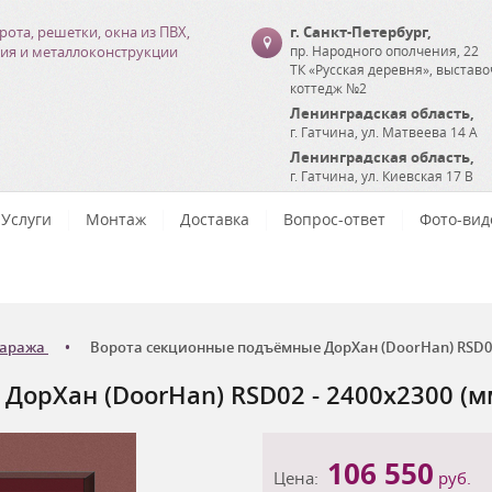
рота, решетки, окна из ПВХ,
г. Санкт-Петербург
,
ия и металлоконструкции
пр. Народного ополчения, 22
ТК «Русская деревня», выстав
коттедж №2
Ленинградская область
,
г. Гатчина
,
ул. Матвеева 14 А
Ленинградская область
,
г. Гатчина
,
ул. Киевская 17 В
Услуги
Монтаж
Доставка
Вопрос-ответ
Фото-вид
гаража
Ворота секционные подъёмные ДорХан (DoorHan) RSD02 
орХан (DoorHan) RSD02 - 2400x2300 (м
106 550
Цена:
руб.