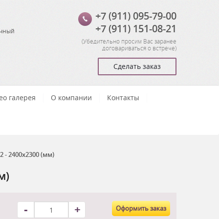
+7 (911) 095-79-00
+7 (911) 151-08-21
очный
(
Убедительно просим Вас заранее
договариваться о встрече
)
Сделать заказ
ео галерея
О компании
Контакты
- 2400x2300 (мм)
м)
-
+
Оформить заказ