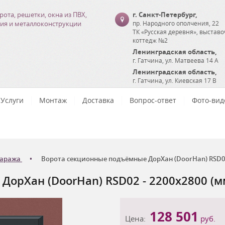
рота, решетки, окна из ПВХ,
г. Санкт-Петербург
,
ия и металлоконструкции
пр. Народного ополчения, 22
ТК «Русская деревня», выстав
коттедж №2
Ленинградская область
,
г. Гатчина
,
ул. Матвеева 14 А
Ленинградская область
,
г. Гатчина
,
ул. Киевская 17 В
Услуги
Монтаж
Доставка
Вопрос-ответ
Фото-вид
гаража
Ворота секционные подъёмные ДорХан (DoorHan) RSD02 
орХан (DoorHan) RSD02 - 2200x2800 (м
128 501
Цена:
руб.