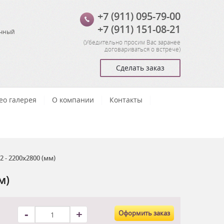
+7 (911) 095-79-00
+7 (911) 151-08-21
очный
(
Убедительно просим Вас заранее
договариваться о встрече
)
Сделать заказ
ео галерея
О компании
Контакты
- 2200x2800 (мм)
м)
-
+
Оформить заказ