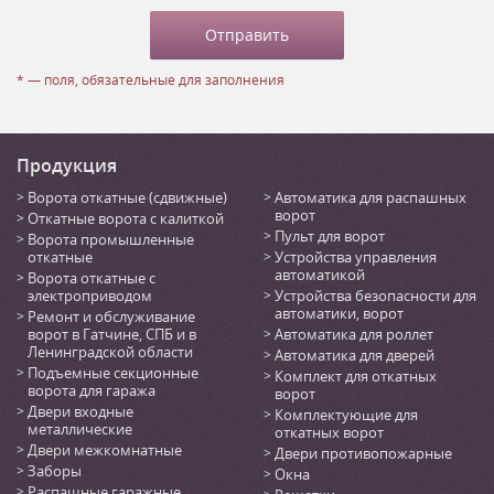
* — поля, обязательные для заполнения
Продукция
Ворота откатные (сдвижные)
Автоматика для распашных
ворот
Откатные ворота с калиткой
Пульт для ворот
Ворота промышленные
откатные
Устройства управления
автоматикой
Ворота откатные с
электроприводом
Устройства безопасности для
автоматики, ворот
Ремонт и обслуживание
ворот в Гатчине, СПБ и в
Автоматика для роллет
Ленинградской области
Автоматика для дверей
Подъемные секционные
Комплект для откатных
ворота для гаража
ворот
Двери входные
Комплектующие для
металлические
откатных ворот
Двери межкомнатные
Двери противопожарные
Заборы
Окна
Распашные гаражные