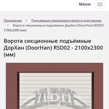
Меню
Toggl
navig
Продукция
Подъемные секционные ворота для гаража
Ворота секционные подъёмные ДорХан (DoorHan) RSD02 -
2100x2300 (мм)
Ворота секционные подъёмные
ДорХан (DoorHan) RSD02 - 2100x2300
(мм)