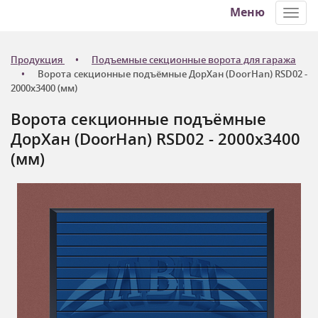
Меню
Toggl
navig
Продукция
Подъемные секционные ворота для гаража
Ворота секционные подъёмные ДорХан (DoorHan) RSD02 -
2000x3400 (мм)
Ворота секционные подъёмные
ДорХан (DoorHan) RSD02 - 2000x3400
(мм)