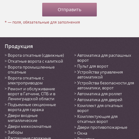
* — поля, обязательные для заполнения
Продукция
Ворота откатные (сдвижные)
Автоматика для распашных
ворот
Откатные ворота с калиткой
Пульт для ворот
Ворота промышленные
откатные
Устройства управления
автоматикой
Ворота откатные с
электроприводом
Устройства безопасности для
автоматики, ворот
Ремонт и обслуживание
ворот в Гатчине, СПБ и в
Автоматика для роллет
Ленинградской области
Автоматика для дверей
Подъемные секционные
Комплект для откатных
ворота для гаража
ворот
Двери входные
Комплектующие для
металлические
откатных ворот
Двери межкомнатные
Двери противопожарные
Заборы
Окна
Распашные гаражные
Решетки