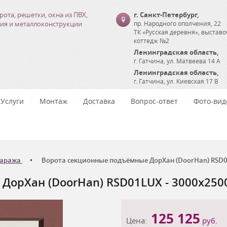
рота, решетки, окна из ПВХ,
г. Санкт-Петербург
,
ия и металлоконструкции
пр. Народного ополчения, 22
ТК «Русская деревня», выстав
коттедж №2
Ленинградская область
,
г. Гатчина
,
ул. Матвеева 14 А
Ленинградская область
,
г. Гатчина
,
ул. Киевская 17 В
Услуги
Монтаж
Доставка
Вопрос-ответ
Фото-вид
гаража
Ворота секционные подъёмные ДорХан (DoorHan) RSD01L
орХан (DoorHan) RSD01LUX - 3000x2500
125 125
Цена:
руб.