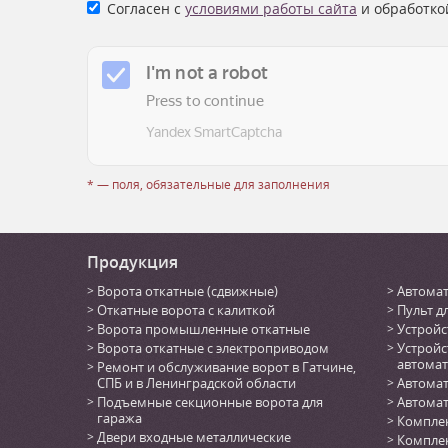
Согласен с
условиями работы сайта
и обработко
* — поля, обязательные для заполнения
Продукция
Ворота откатные (сдвижные)
Автомат
Откатные ворота с калиткой
Пульт д
Ворота промышленные откатные
Устройс
Ворота откатные с электроприводом
Устройс
автомат
Ремонт и обслуживание ворот в Гатчине,
СПБ и в Ленинградской области
Автомат
Подъемные секционные ворота для
Автомат
гаража
Комплек
Двери входные металлические
Комплек