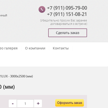
+7 (911) 095-79-00
+7 (911) 151-08-21
очный
(
Убедительно просим Вас заранее
договариваться о встрече
)
Сделать заказ
ео галерея
О компании
Контакты
UX - 3000x2500 (мм)
 (мм)
-
+
Оформить заказ