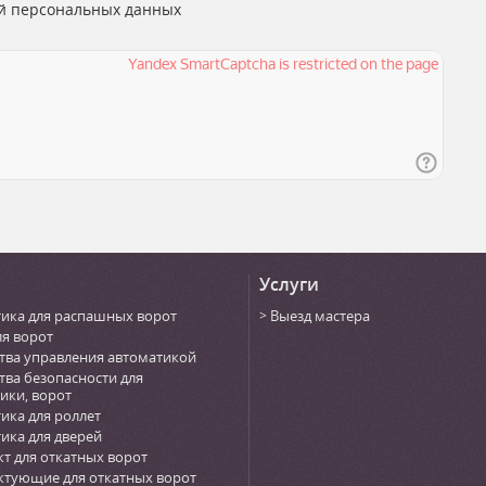
й персональных данных
Услуги
ика для распашных ворот
Выезд мастера
ля ворот
тва управления автоматикой
тва безопасности для
ики, ворот
ика для роллет
ика для дверей
т для откатных ворот
тующие для откатных ворот