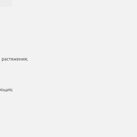
;
 растяжения;
яющих;