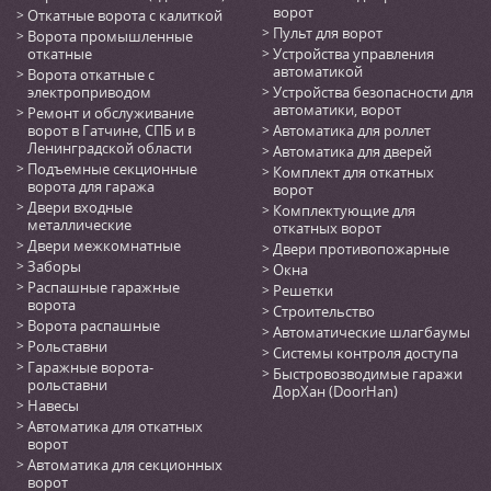
ворот
Откатные ворота с калиткой
Пульт для ворот
Ворота промышленные
откатные
Устройства управления
автоматикой
Ворота откатные с
электроприводом
Устройства безопасности для
автоматики, ворот
Ремонт и обслуживание
ворот в Гатчине, СПБ и в
Автоматика для роллет
Ленинградской области
Автоматика для дверей
Подъемные секционные
Комплект для откатных
ворота для гаража
ворот
Двери входные
Комплектующие для
металлические
откатных ворот
Двери межкомнатные
Двери противопожарные
Заборы
Окна
Распашные гаражные
Решетки
ворота
Строительство
Ворота распашные
Автоматические шлагбаумы
Рольставни
Системы контроля доступа
Гаражные ворота-
Быстровозводимые гаражи
рольставни
ДорХан (DoorHan)
Навесы
Автоматика для откатных
ворот
Автоматика для секционных
ворот