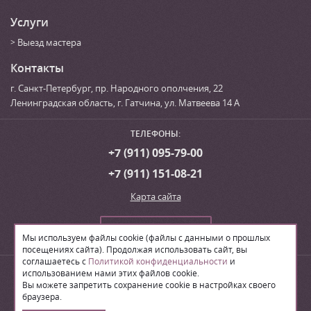
Услуги
Выезд мастера
Контакты
г. Санкт-Петербург
,
пр. Народного ополчения, 22
Ленинградская область, г. Гатчина
,
ул. Матвеева 14 А
ТЕЛЕФОНЫ:
+7 (911) 095-79-00
+7 (911) 151-08-21
Карта сайта
Сделать заказ
Мы используем файлы cookie (файлы с данными о прошлых
посещениях сайта). Продолжая использовать сайт, вы
соглашаетесь с
Политикой конфиденциальности
и
© 2026
Производственная компания «ЛВН»
использованием нами этих файлов cookie.
Вы можете запретить сохранение cookie в настройках своего
браузера.
Поделиться: