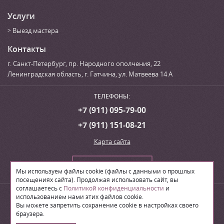
Услуги
Выезд мастера
Контакты
г. Санкт-Петербург
,
пр. Народного ополчения, 22
Ленинградская область, г. Гатчина
,
ул. Матвеева 14 А
ТЕЛЕФОНЫ:
+7 (911) 095-79-00
+7 (911) 151-08-21
Карта сайта
Сделать заказ
Мы используем файлы cookie (файлы с данными о прошлых
посещениях сайта). Продолжая использовать сайт, вы
соглашаетесь с
Политикой конфиденциальности
и
© 2026
Производственная компания «ЛВН»
использованием нами этих файлов cookie.
Вы можете запретить сохранение cookie в настройках своего
браузера.
Поделиться: