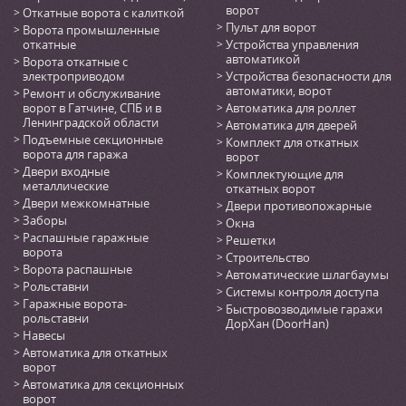
ворот
Откатные ворота с калиткой
Пульт для ворот
Ворота промышленные
откатные
Устройства управления
автоматикой
Ворота откатные с
электроприводом
Устройства безопасности для
автоматики, ворот
Ремонт и обслуживание
ворот в Гатчине, СПБ и в
Автоматика для роллет
Ленинградской области
Автоматика для дверей
Подъемные секционные
Комплект для откатных
ворота для гаража
ворот
Двери входные
Комплектующие для
металлические
откатных ворот
Двери межкомнатные
Двери противопожарные
Заборы
Окна
Распашные гаражные
Решетки
ворота
Строительство
Ворота распашные
Автоматические шлагбаумы
Рольставни
Системы контроля доступа
Гаражные ворота-
Быстровозводимые гаражи
рольставни
ДорХан (DoorHan)
Навесы
Автоматика для откатных
ворот
Автоматика для секционных
ворот