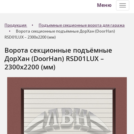
Меню
Toggl
navig
Продукция
Подъемные секционные ворота для гаража
Ворота секционные подъёмные ДорХан (DoorHan)
RSD01LUX – 2300x2200 (мм)
Ворота секционные подъёмные
ДорХан (DoorHan) RSD01LUX –
2300x2200 (мм)