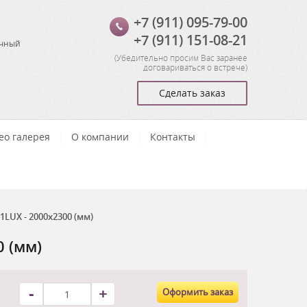
+7 (911) 095-79-00
+7 (911) 151-08-21
очный
(
Убедительно просим Вас заранее
договариваться о встрече
)
Сделать заказ
ео галерея
О компании
Контакты
UX - 2000x2300 (мм)
 (мм)
-
+
Оформить заказ