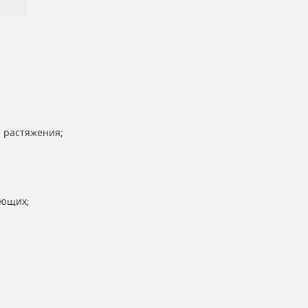
;
 растяжения;
яющих;