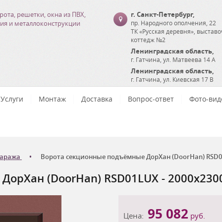
рота, решетки, окна из ПВХ,
г. Санкт-Петербург
,
ия и металлоконструкции
пр. Народного ополчения, 22
ТК «Русская деревня», выстав
коттедж №2
Ленинградская область
,
г. Гатчина
,
ул. Матвеева 14 А
Ленинградская область
,
г. Гатчина
,
ул. Киевская 17 В
Услуги
Монтаж
Доставка
Вопрос-ответ
Фото-вид
гаража
Ворота секционные подъёмные ДорХан (DoorHan) RSD01L
орХан (DoorHan) RSD01LUX - 2000x2300
95 082
Цена:
руб.