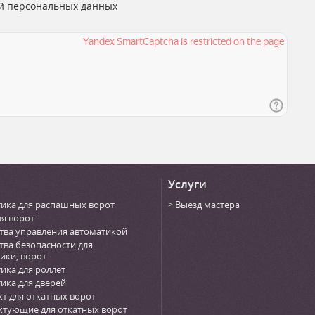
й персональных данных
Услуги
ика для распашных ворот
Выезд мастера
ля ворот
тва управления автоматикой
тва безопасности для
ики, ворот
ика для роллет
ика для дверей
т для откатных ворот
тующие для откатных ворот