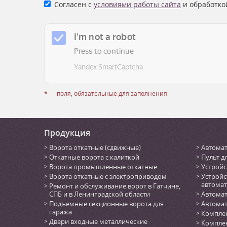
Согласен с
условиями работы сайта
и обработко
* — поля, обязательные для заполнения
Продукция
Ворота откатные (сдвижные)
Автомат
Откатные ворота с калиткой
Пульт д
Ворота промышленные откатные
Устройс
Ворота откатные с электроприводом
Устройс
автомат
Ремонт и обслуживание ворот в Гатчине,
СПБ и в Ленинградской области
Автомат
Подъемные секционные ворота для
Автомат
гаража
Комплек
Двери входные металлические
Комплек