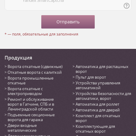
* — поля, обязательные для заполнения
Продукция
Ворота откатные (сдвижные)
Автоматика для распашных
ворот
Откатные ворота с калиткой
Пульт для ворот
Ворота промышленные
откатные
Устройства управления
автоматикой
Ворота откатные с
электроприводом
Устройства безопасности для
автоматики, ворот
Ремонт и обслуживание
ворот в Гатчине, СПБ и в
Автоматика для роллет
Ленинградской области
Автоматика для дверей
Подъемные секционные
Комплект для откатных
ворота для гаража
ворот
Двери входные
Комплектующие для
металлические
откатных ворот
Двери межкомнатные