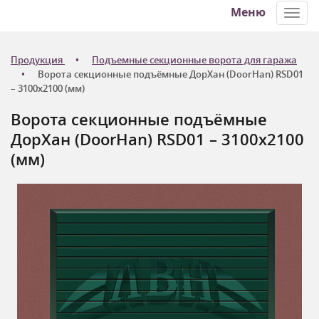
Меню
Toggl
navig
Продукция
Подъемные секционные ворота для гаража
Ворота секционные подъёмные ДорХан (DoorHan) RSD01
– 3100х2100 (мм)
Ворота секционные подъёмные
ДорХан (DoorHan) RSD01 – 3100х2100
(мм)