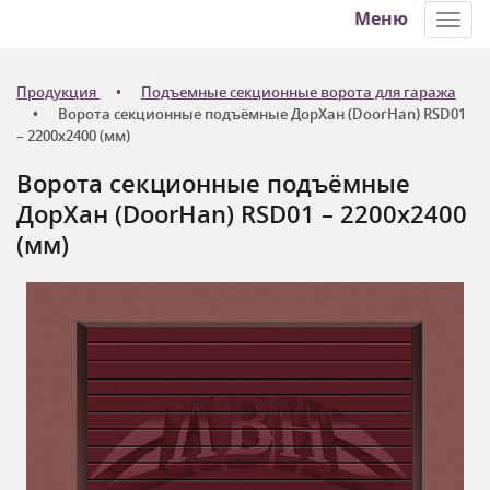
Меню
Toggl
navig
Продукция
Подъемные секционные ворота для гаража
Ворота секционные подъёмные ДорХан (DoorHan) RSD01
– 2200х2400 (мм)
Ворота секционные подъёмные
ДорХан (DoorHan) RSD01 – 2200х2400
(мм)