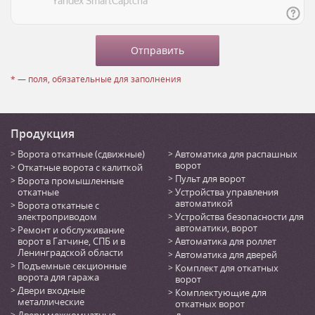
* — поля, обязательные для заполнения
Продукция
Ворота откатные (сдвижные)
Автоматика для распашных
ворот
Откатные ворота с калиткой
Пульт для ворот
Ворота промышленные
откатные
Устройства управления
автоматикой
Ворота откатные с
электроприводом
Устройства безопасности для
автоматики, ворот
Ремонт и обслуживание
ворот в Гатчине, СПБ и в
Автоматика для роллет
Ленинградской области
Автоматика для дверей
Подъемные секционные
Комплект для откатных
ворота для гаража
ворот
Двери входные
Комплектующие для
металлические
откатных ворот
Двери межкомнатные