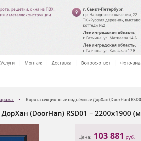
рота, решетки, окна из ПВХ,
г. Санкт-Петербург
,
ия и металлоконструкции
пр. Народного ополчения, 22
ТК «Русская деревня», выстав
коттедж №2
Ленинградская область
,
г. Гатчина
,
ул. Матвеева 14 А
Ленинградская область
,
г. Гатчина
,
ул. Киевская 17 В
Услуги
Монтаж
Доставка
Вопрос-ответ
Фото-вид
гаража
Ворота секционные подъёмные ДорХан (DoorHan) RSD01 
орХан (DoorHan) RSD01 – 2200х1900 (м
103 881
Цена:
руб.