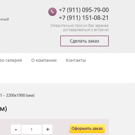
+7 (911) 095-79-00
+7 (911) 151-08-21
очный
(
Убедительно просим Вас заранее
договариваться о встрече
)
Сделать заказ
ео галерея
О компании
Контакты
– 2200х1900 (мм)
м)
-
+
Оформить заказ