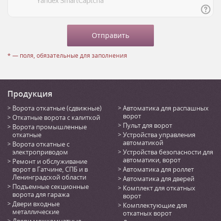
* — поля, обязательные для заполнения
Продукция
Ворота откатные (сдвижные)
Автоматика для распашных
ворот
Откатные ворота с калиткой
Пульт для ворот
Ворота промышленные
откатные
Устройства управления
автоматикой
Ворота откатные с
электроприводом
Устройства безопасности для
автоматики, ворот
Ремонт и обслуживание
ворот в Гатчине, СПБ и в
Автоматика для роллет
Ленинградской области
Автоматика для дверей
Подъемные секционные
Комплект для откатных
ворота для гаража
ворот
Двери входные
Комплектующие для
металлические
откатных ворот
Двери межкомнатные