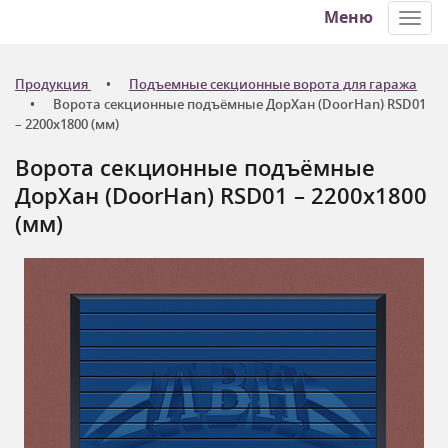
Меню
Toggl
navig
Продукция
Подъемные секционные ворота для гаража
Ворота секционные подъёмные ДорХан (DoorHan) RSD01
– 2200х1800 (мм)
Ворота секционные подъёмные
ДорХан (DoorHan) RSD01 – 2200х1800
(мм)