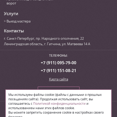
ворот
Услуги
Выезд мастера
Контакты
г. Санкт-Петербург
,
пр. Народного ополчения, 22
Ленинградская область, г. Гатчина
,
ул. Матвеева 14 А
ТЕЛЕФОНЫ:
+7 (911) 095-79-00
+7 (911) 151-08-21
Карта сайта
Сделать заказ
Мы используем файлы cookie (файлы с данными о прошлых
посещениях сайта). Продолжая использовать сайт, вы
соглашаетесь с
Политикой конфиденциальности
и
© 2026
Производственная компания «ЛВН»
использованием нами этих файлов cookie.
Вы можете запретить сохранение cookie в настройках своего
браузера.