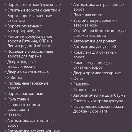
Ворота откатные (сдвижные)
Автоматика для распашных
ворот
Откатные ворота с калиткой
Пульт для ворот
Ворота промышленные
откатные
Устройства управления
автоматикой
Ворота откатные с
электроприводом
Устройства безопасности для
автоматики, ворот
Ремонт и обслуживание
ворот в Гатчине, СПБ и в
Автоматика для роллет
Ленинградской области
Автоматика для дверей
Подъемные секционные
Комплект для откатных
ворота для гаража
ворот
Двери входные
Комплектующие для
металлические
откатных ворот
Двери межкомнатные
Двери противопожарные
Заборы
Окна
Распашные гаражные
Решетки
ворота
Строительство
Ворота распашные
Автоматические шлагбаумы
Рольставни
Системы контроля доступа
Гаражные ворота-
Быстровозводимые гаражи
рольставни
ДорХан (DoorHan)
Навесы
Автоматика для откатных
ворот
Автоматика для секционных