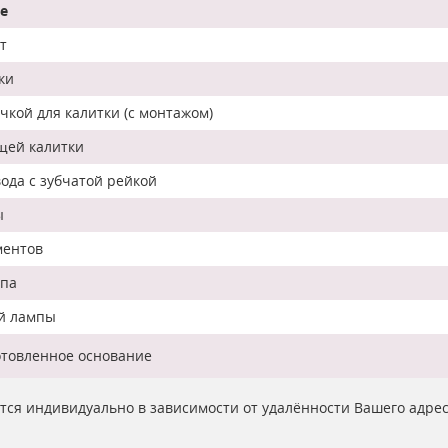
е
т
ки
кой для калитки (с монтажом)
щей калитки
ода с зубчатой рейкой
ы
ментов
мпа
ой лампы
отовленное основание
ются индивидуально в зависимости от удалённости Вашего адре