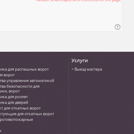
Услуги
ика для распашных ворот
Выезд мастера
ля ворот
тва управления автоматикой
тва безопасности для
ики, ворот
ика для роллет
ика для дверей
т для откатных ворот
тующие для откатных ворот
противопожарные
и