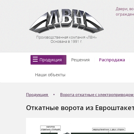
Двери, во
огражден
Производственная компания «ЛВН»
Основана в 1991 г.
Продукция
Решения
Распродажа
Наши объекты
Продукция
Ворота откатные с электроприводом
Откатные ворота из Евроштаке