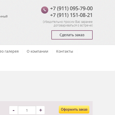
+7 (911) 095-79-00
+7 (911) 151-08-21
очный
(
Убедительно просим Вас заранее
договариваться о встрече
)
Сделать заказ
ео галерея
О компании
Контакты
-
+
Оформить заказ