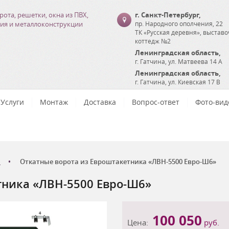
рота, решетки, окна из ПВХ,
г. Санкт-Петербург
,
ия и металлоконструкции
пр. Народного ополчения, 22
ТК «Русская деревня», выстав
коттедж №2
Ленинградская область
,
г. Гатчина
,
ул. Матвеева 14 А
Ленинградская область
,
г. Гатчина
,
ул. Киевская 17 В
Услуги
Монтаж
Доставка
Вопрос-ответ
Фото-вид
Откатные ворота из Евроштакетника «ЛВН-5500 Евро-Ш6»
тника «ЛВН-5500 Евро-Ш6»
100 050
Цена:
руб.