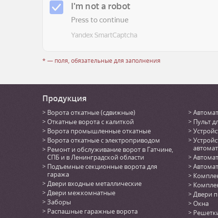
* — поля, обязательные для заполнения
Продукция
Ворота откатные (сдвижные)
Автомат
Откатные ворота с калиткой
Пульт д
Ворота промышленные откатные
Устройс
Ворота откатные с электроприводом
Устройс
автомат
Ремонт и обслуживание ворот в Гатчине,
СПБ и в Ленинградской области
Автомат
Подъемные секционные ворота для
Автомат
гаража
Комплек
Двери входные металлические
Комплек
Двери межкомнатные
Двери 
Заборы
Окна
Распашные гаражные ворота
Решетк