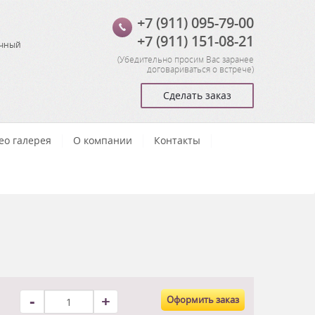
+7 (911) 095-79-00
+7 (911) 151-08-21
очный
(
Убедительно просим Вас заранее
договариваться о встрече
)
Сделать заказ
ео галерея
О компании
Контакты
-
+
Оформить заказ