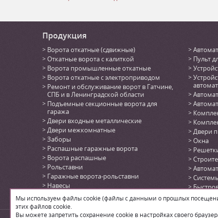
Продукция
Ворота откатные (сдвижные)
Автомат
Откатные ворота с калиткой
Пульт д
Ворота промышленные откатные
Устройс
Ворота откатные с электроприводом
Устройс
автомат
Ремонт и обслуживание ворот в Гатчине,
СПБ и в Ленинградской области
Автомат
Подъемные секционные ворота для
Автомат
гаража
Комплек
Двери входные металлические
Комплек
Двери межкомнатные
Двери 
Заборы
Окна
Распашные гаражные ворота
Решетк
Ворота распашные
Строите
Рольставни
Автома
Гаражные ворота-рольставни
Системы
Навесы
Быстро
Автоматика для откатных ворот
(DoorHa
Мы используем файлы cookie (файлы с данными о прошлых посещения
Автоматика для секционных ворот
этих файлов cookie.
Вы можете запретить сохранение cookie в настройках своего браузер