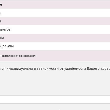
е
т
ы
ментов
мпа
ой лампы
отовленное основание
ются индивидуально в зависимости от удалённости Вашего адре