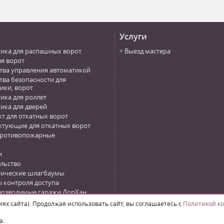
Услуги
ика для распашных ворот
Выезд мастера
ля ворот
тва управления автоматикой
тва безопасности для
ики, ворот
ика для роллет
ика для дверей
т для откатных ворот
тующие для откатных ворот
противопожарные
и
льство
тические шлагбаумы
 контроля доступа
возводимые гаражи ДорХан
n)
х сайта). Продолжая использовать сайт, вы соглашаетесь с
Политикой к
а.