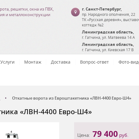
рота, решетки, окна из ПВХ,
г. Санкт-Петербург
,
ия и металлоконструкции
пр. Народного ополчения, 22
ТК «Русская деревня», выстав
коттедж №2
Ленинградская область
,
г. Гатчина
,
ул. Матвеева 14 А
Ленинградская область
,
г. Гатчина
,
ул. Киевская 17 В
Услуги
Монтаж
Доставка
Вопрос-ответ
Фото-вид
Откатные ворота из Евроштакетника «ЛВН-4400 Евро-Ш4»
тника «ЛВН-4400 Евро-Ш4»
79 400
Цена:
руб.