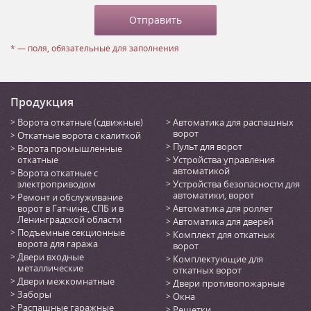
* — поля, обязательные для заполнения
Продукция
Ворота откатные (сдвижные)
Автоматика для распашных
ворот
Откатные ворота с калиткой
Пульт для ворот
Ворота промышленные
откатные
Устройства управления
автоматикой
Ворота откатные с
электроприводом
Устройства безопасности для
автоматики, ворот
Ремонт и обслуживание
ворот в Гатчине, СПБ и в
Автоматика для роллет
Ленинградской области
Автоматика для дверей
Подъемные секционные
Комплект для откатных
ворота для гаража
ворот
Двери входные
Комплектующие для
металлические
откатных ворот
Двери межкомнатные
Двери противопожарные
Заборы
Окна
Распашные гаражные
Решетки