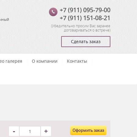
+7 (911) 095-79-00
+7 (911) 151-08-21
очный
(
Убедительно просим Вас заранее
договариваться о встрече
)
Сделать заказ
ео галерея
О компании
Контакты
-
+
Оформить заказ