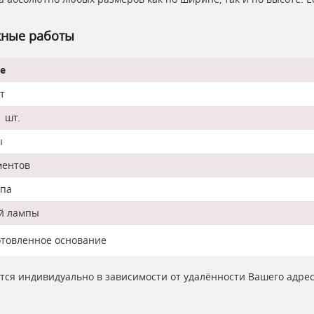
жные работы
е
т
 шт.
ы
ментов
мпа
ой лампы
отовленное основание
ются индивидуально в зависимости от удалённости Вашего адре