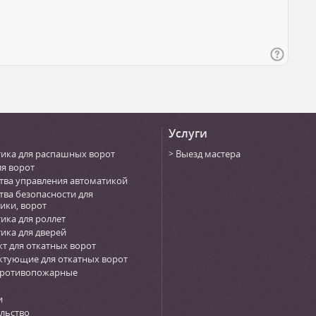
Услуги
ика для распашных ворот
Выезд мастера
ля ворот
тва управления автоматикой
тва безопасности для
ики, ворот
ика для роллет
ика для дверей
т для откатных ворот
тующие для откатных ворот
противопожарные
и
льство