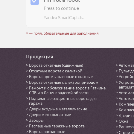
* — поля, обязательные для заполнения
Продукция
Ворота откатные (сдвижные)
Автомат
Откатные ворота с калиткой
Пульт д
Ворота промышленные откатные
Устройс
Ворота откатные с электроприводом
Устройс
автомат
Ремонт и обслуживание ворот в Гатчине,
СПБ и в Ленинградской области
Автомат
Подъемные секционные ворота для
Автомат
гаража
Комплек
Двери входные металлические
Комплек
Двери межкомнатные
Двери 
Заборы
Окна
Распашные гаражные ворота
Решетк
Ворота распашные
Строите