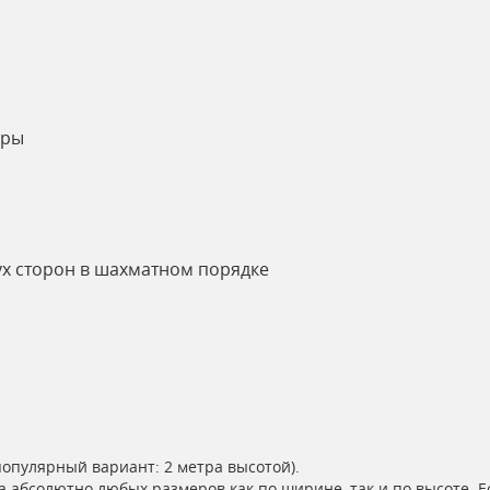
оры
ух сторон в шахматном порядке
популярный вариант: 2 метра высотой).
а абсолютно любых размеров как по ширине, так и по высоте. 