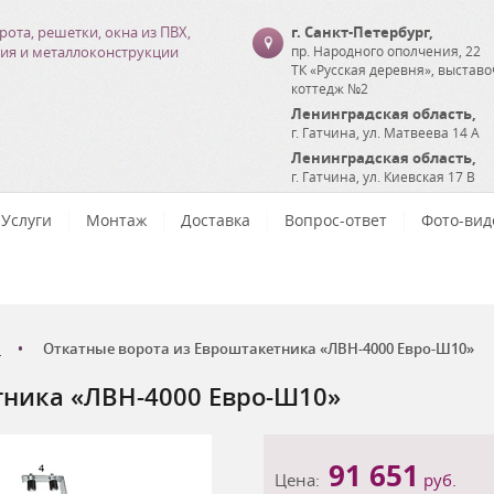
рота, решетки, окна из ПВХ,
г. Санкт-Петербург
,
ия и металлоконструкции
пр. Народного ополчения, 22
ТК «Русская деревня», выстав
коттедж №2
Ленинградская область
,
г. Гатчина
,
ул. Матвеева 14 А
Ленинградская область
,
г. Гатчина
,
ул. Киевская 17 В
Услуги
Монтаж
Доставка
Вопрос-ответ
Фото-вид
Откатные ворота из Евроштакетника «ЛВН-4000 Евро-Ш10»
тника «ЛВН-4000 Евро-Ш10»
91 651
Цена:
руб.