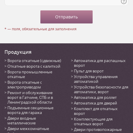
* — поля, обязательные для заполнения
Продукция
Ворота откатные (сдвижные)
Автоматика для распашных
ворот
Откатные ворота с калиткой
Пульт для ворот
Ворота промышленные
откатные
Устройства управления
автоматикой
Ворота откатные с
электроприводом
Устройства безопасности для
автоматики, ворот
Ремонт и обслуживание
ворот в Гатчине, СПБ и в
Автоматика для роллет
Ленинградской области
Автоматика для дверей
Подъемные секционные
Комплект для откатных
ворота для гаража
ворот
Двери входные
Комплектующие для
металлические
откатных ворот
Двери межкомнатные
Двери противопожарные