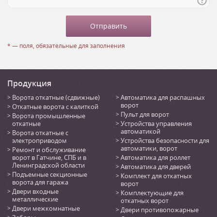
* — поля, обязательные для заполнения
Продукция
Ворота откатные (сдвижные)
Автоматика для распашных
ворот
Откатные ворота с калиткой
Пульт для ворот
Ворота промышленные
откатные
Устройства управления
автоматикой
Ворота откатные с
электроприводом
Устройства безопасности для
автоматики, ворот
Ремонт и обслуживание
ворот в Гатчине, СПБ и в
Автоматика для роллет
Ленинградской области
Автоматика для дверей
Подъемные секционные
Комплект для откатных
ворота для гаража
ворот
Двери входные
Комплектующие для
металлические
откатных ворот
Двери межкомнатные
Двери противопожарные