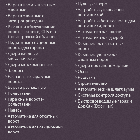
Пульт для ворот
Ворота промышленные
откатные
Устройства управления
автоматикой
Ворота откатные с
электроприводом
Устройства безопасности для
автоматики, ворот
Ремонт и обслуживание
ворот в Гатчине, СПБ и в
Автоматика для роллет
Ленинградской области
Автоматика для дверей
Подъемные секционные
Комплект для откатных
ворота для гаража
ворот
Двери входные
Комплектующие для
металлические
откатных ворот
Двери межкомнатные
Двери противопожарные
Заборы
Окна
Распашные гаражные
Решетки
ворота
Строительство
Ворота распашные
Автоматические шлагбаумы
Рольставни
Системы контроля доступа
Гаражные ворота-
Быстровозводимые гаражи
рольставни
ДорХан (DoorHan)
Навесы
Автоматика для откатных
ворот
Автоматика для секционных
ворот