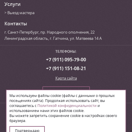
Услуги
Выезд мастера
Контакты
г. Санкт-Петербург
,
пр. Народного ополчения, 22
Ленинградская область, г. Гатчина
,
ул. Матвеева 14 А
ТЕЛЕФОНЫ:
+7 (911) 095-79-00
+7 (911) 151-08-21
Карта сайта
Сделать заказ
Мы используем файлы cookie (файлы с данными о прошлых
посещениях сайта). Продолжая использовать сайт, вы
соглашаетесь с
Политикой конфиденциальности
и
© 2026
Производственная компания «ЛВН»
использованием нами этих файлов cookie.
Вы можете запретить сохранение cookie в настройках своего
браузера.
Поделиться:
Подтверждаю