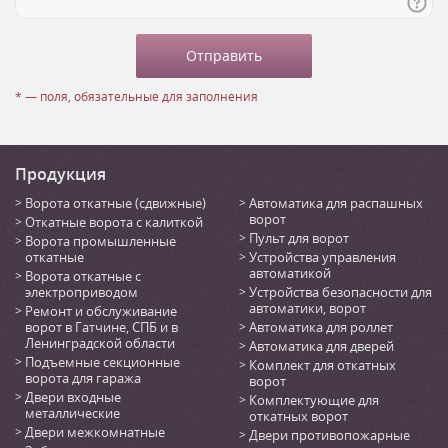
* — поля, обязательные для заполнения
Продукция
Ворота откатные (сдвижные)
Автоматика для распашных
ворот
Откатные ворота с калиткой
Пульт для ворот
Ворота промышленные
откатные
Устройства управления
автоматикой
Ворота откатные с
электроприводом
Устройства безопасности для
автоматики, ворот
Ремонт и обслуживание
ворот в Гатчине, СПБ и в
Автоматика для роллет
Ленинградской области
Автоматика для дверей
Подъемные секционные
Комплект для откатных
ворота для гаража
ворот
Двери входные
Комплектующие для
металлические
откатных ворот
Двери межкомнатные
Двери противопожарные