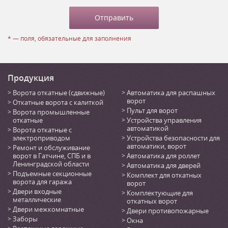
* — поля, обязательные для заполнения
Продукция
Ворота откатные (сдвижные)
Автоматика для распашных
ворот
Откатные ворота с калиткой
Пульт для ворот
Ворота промышленные
откатные
Устройства управления
автоматикой
Ворота откатные с
электроприводом
Устройства безопасности для
автоматики, ворот
Ремонт и обслуживание
ворот в Гатчине, СПБ и в
Автоматика для роллет
Ленинградской области
Автоматика для дверей
Подъемные секционные
Комплект для откатных
ворота для гаража
ворот
Двери входные
Комплектующие для
металлические
откатных ворот
Двери межкомнатные
Двери противопожарные
Заборы
Окна