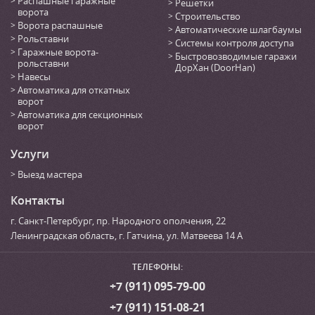
Распашные гаражные
Решетки
ворота
Строительство
Ворота распашные
Автоматические шлагбаумы
Рольставни
Системы контроля доступа
Гаражные ворота-
Быстровозводимые гаражи
рольставни
ДорХан (DoorHan)
Навесы
Автоматика для откатных
ворот
Автоматика для секционных
ворот
Услуги
Выезд мастера
Контакты
г. Санкт-Петербург
,
пр. Народного ополчения, 22
Ленинградская область, г. Гатчина
,
ул. Матвеева 14 А
ТЕЛЕФОНЫ:
+7 (911) 095-79-00
+7 (911) 151-08-21