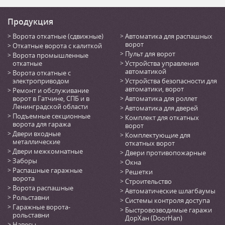
Продукция
Ворота откатные (сдвижные)
Автоматика для распашных
ворот
Откатные ворота с калиткой
Пульт для ворот
Ворота промышленные
откатные
Устройства управления
автоматикой
Ворота откатные с
электроприводом
Устройства безопасности для
автоматики, ворот
Ремонт и обслуживание
ворот в Гатчине, СПБ и в
Автоматика для роллет
Ленинградской области
Автоматика для дверей
Подъемные секционные
Комплект для откатных
ворота для гаража
ворот
Двери входные
Комплектующие для
металлические
откатных ворот
Двери межкомнатные
Двери противопожарные
Заборы
Окна
Распашные гаражные
Решетки
ворота
Строительство
Ворота распашные
Автоматические шлагбаумы
Рольставни
Системы контроля доступа
Гаражные ворота-
Быстровозводимые гаражи
рольставни
ДорХан (DoorHan)
Навесы