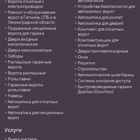
автоматикой
Ворота откатные с
электроприводом
Устройства безопасности для
автоматики, ворот
Ремонт и обслуживание
ворот в Гатчине, СПБ и в
Автоматика для роллет
Ленинградской области
Автоматика для дверей
Подъемные секционные
Комплект для откатных
ворота для гаража
ворот
Двери входные
Комплектующие для
металлические
откатных ворот
Двери межкомнатные
Двери противопожарные
Заборы
Окна
Распашные гаражные
Решетки
ворота
Строительство
Ворота распашные
Автоматические шлагбаумы
Рольставни
Системы контроля доступа
Гаражные ворота-
Быстровозводимые гаражи
рольставни
ДорХан (DoorHan)
Навесы
Автоматика для откатных
ворот
Автоматика для секционных
ворот
Услуги
Выезд мастера