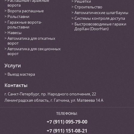
Распашные гаражные
Решетки
ворота
Строительство
Ворота распашные
Автоматические шлагбаумы
Рольставни
Системы контроля доступа
Гаражные ворота-
Быстровозводимые гаражи
рольставни
ДорХан (DoorHan)
Навесы
Автоматика для откатных
ворот
Автоматика для секционных
ворот
Услуги
Выезд мастера
Контакты
г. Санкт-Петербург
,
пр. Народного ополчения, 22
Ленинградская область, г. Гатчина
,
ул. Матвеева 14 А
ТЕЛЕФОНЫ:
+7 (911) 095-79-00
+7 (911) 151-08-21