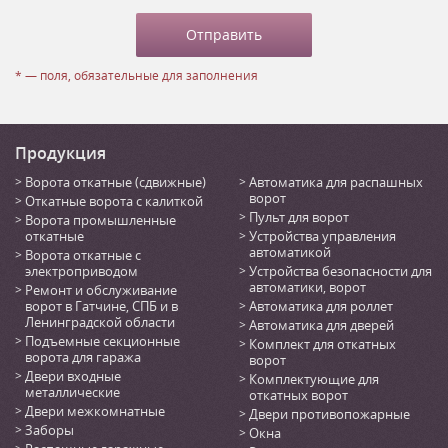
* — поля, обязательные для заполнения
Продукция
Ворота откатные (сдвижные)
Автоматика для распашных
ворот
Откатные ворота с калиткой
Пульт для ворот
Ворота промышленные
откатные
Устройства управления
автоматикой
Ворота откатные с
электроприводом
Устройства безопасности для
автоматики, ворот
Ремонт и обслуживание
ворот в Гатчине, СПБ и в
Автоматика для роллет
Ленинградской области
Автоматика для дверей
Подъемные секционные
Комплект для откатных
ворота для гаража
ворот
Двери входные
Комплектующие для
металлические
откатных ворот
Двери межкомнатные
Двери противопожарные
Заборы
Окна