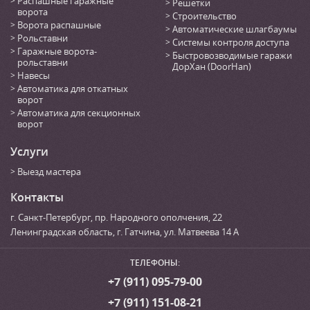
Распашные гаражные
Решетки
ворота
Строительство
Ворота распашные
Автоматические шлагбаумы
Рольставни
Системы контроля доступа
Гаражные ворота-
Быстровозводимые гаражи
рольставни
ДорХан (DoorHan)
Навесы
Автоматика для откатных
ворот
Автоматика для секционных
ворот
Услуги
Выезд мастера
Контакты
г. Санкт-Петербург
,
пр. Народного ополчения, 22
Ленинградская область, г. Гатчина
,
ул. Матвеева 14 А
ТЕЛЕФОНЫ:
+7 (911) 095-79-00
+7 (911) 151-08-21