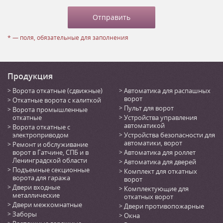
* — поля, обязательные для заполнения
Продукция
Ворота откатные (сдвижные)
Автоматика для распашных
ворот
Откатные ворота с калиткой
Пульт для ворот
Ворота промышленные
откатные
Устройства управления
автоматикой
Ворота откатные с
электроприводом
Устройства безопасности для
автоматики, ворот
Ремонт и обслуживание
ворот в Гатчине, СПБ и в
Автоматика для роллет
Ленинградской области
Автоматика для дверей
Подъемные секционные
Комплект для откатных
ворота для гаража
ворот
Двери входные
Комплектующие для
металлические
откатных ворот
Двери межкомнатные
Двери противопожарные
Заборы
Окна