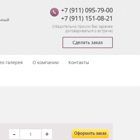
+7 (911) 095-79-00
+7 (911) 151-08-21
очный
(
Убедительно просим Вас заранее
договариваться о встрече
)
Сделать заказ
ео галерея
О компании
Контакты
-
+
Оформить заказ