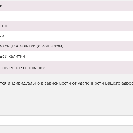
е
т
 шт.
ки
кой для калитки (с монтажом)
щей калитки
отовленное основание
ются индивидуально в зависимости от удалённости Вашего адре