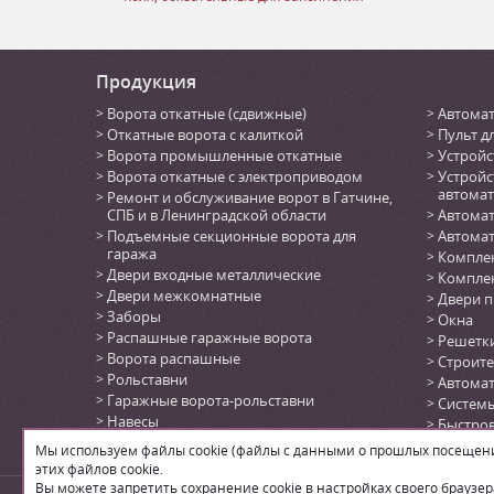
Продукция
Ворота откатные (сдвижные)
Автомат
Откатные ворота с калиткой
Пульт д
Ворота промышленные откатные
Устройс
Ворота откатные с электроприводом
Устройс
автомат
Ремонт и обслуживание ворот в Гатчине,
СПБ и в Ленинградской области
Автомат
Подъемные секционные ворота для
Автомат
гаража
Комплек
Двери входные металлические
Комплек
Двери межкомнатные
Двери 
Заборы
Окна
Распашные гаражные ворота
Решетк
Ворота распашные
Строите
Рольставни
Автома
Гаражные ворота-рольставни
Системы
Навесы
Быстро
Автоматика для откатных ворот
(DoorHa
Мы используем файлы cookie (файлы с данными о прошлых посещения
Автоматика для секционных ворот
этих файлов cookie.
Вы можете запретить сохранение cookie в настройках своего браузер