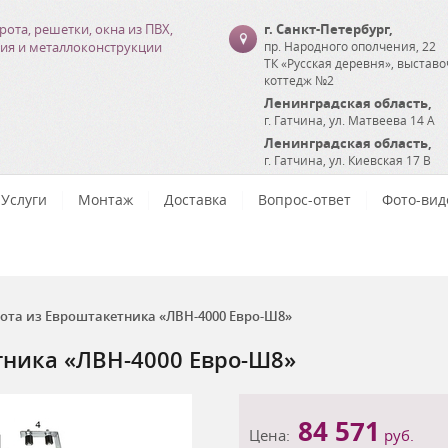
рота, решетки, окна из ПВХ,
г. Санкт-Петербург
,
ия и металлоконструкции
пр. Народного ополчения, 22
ТК «Русская деревня», выстав
коттедж №2
Ленинградская область
,
г. Гатчина
,
ул. Матвеева 14 А
Ленинградская область
,
г. Гатчина
,
ул. Киевская 17 В
Услуги
Монтаж
Доставка
Вопрос-ответ
Фото-вид
ота из Евроштакетника «ЛВН-4000 Евро-Ш8»
тника «ЛВН-4000 Евро-Ш8»
84 571
Цена:
руб.