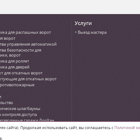
Услуги
ика для распашных ворот
Выезд мастера
ля ворот
тва управления автоматикой
тва безопасности для
ики, ворот
ика для роллет
ика для дверей
т для откатных ворот
тующие для откатных ворот
противопожарные
и
льство
тические шлагбаумы
 контроля доступа
возводимые гаражи ДорХан
n)
х сайта). Продолжая использовать сайт, вы соглашаетесь с
Политикой к
а.