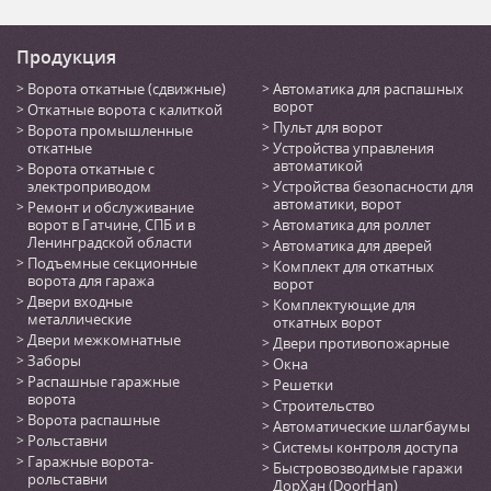
Продукция
Ворота откатные (сдвижные)
Автоматика для распашных
ворот
Откатные ворота с калиткой
Пульт для ворот
Ворота промышленные
откатные
Устройства управления
автоматикой
Ворота откатные с
электроприводом
Устройства безопасности для
автоматики, ворот
Ремонт и обслуживание
ворот в Гатчине, СПБ и в
Автоматика для роллет
Ленинградской области
Автоматика для дверей
Подъемные секционные
Комплект для откатных
ворота для гаража
ворот
Двери входные
Комплектующие для
металлические
откатных ворот
Двери межкомнатные
Двери противопожарные
Заборы
Окна
Распашные гаражные
Решетки
ворота
Строительство
Ворота распашные
Автоматические шлагбаумы
Рольставни
Системы контроля доступа
Гаражные ворота-
Быстровозводимые гаражи
рольставни
ДорХан (DoorHan)