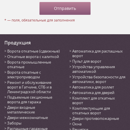
* — поля, обязательные для заполнения
Продукция
Ворота откатные (сдвижные)
Автоматика для распашных
ворот
Откатные ворота с калиткой
Пульт для ворот
Ворота промышленные
откатные
Устройства управления
автоматикой
Ворота откатные с
электроприводом
Устройства безопасности для
автоматики, ворот
Ремонт и обслуживание
ворот в Гатчине, СПБ и в
Автоматика для роллет
Ленинградской области
Автоматика для дверей
Подъемные секционные
Комплект для откатных
ворота для гаража
ворот
Двери входные
Комплектующие для
металлические
откатных ворот
Двери межкомнатные
Двери противопожарные
Заборы
Окна
Распашные гаражные
Решетки