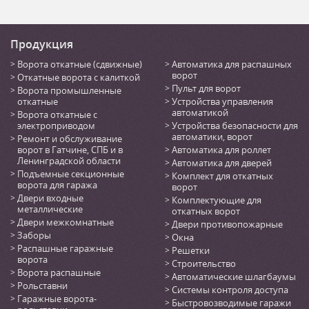
Продукция
Ворота откатные (сдвижные)
Автоматика для распашных
ворот
Откатные ворота с калиткой
Пульт для ворот
Ворота промышленные
откатные
Устройства управления
автоматикой
Ворота откатные с
электроприводом
Устройства безопасности для
автоматики, ворот
Ремонт и обслуживание
ворот в Гатчине, СПБ и в
Автоматика для роллет
Ленинградской области
Автоматика для дверей
Подъемные секционные
Комплект для откатных
ворота для гаража
ворот
Двери входные
Комплектующие для
металлические
откатных ворот
Двери межкомнатные
Двери противопожарные
Заборы
Окна
Распашные гаражные
Решетки
ворота
Строительство
Ворота распашные
Автоматические шлагбаумы
Рольставни
Системы контроля доступа
Гаражные ворота-
Быстровозводимые гаражи