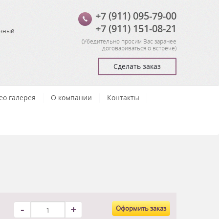
+7 (911) 095-79-00
+7 (911) 151-08-21
очный
(
Убедительно просим Вас заранее
договариваться о встрече
)
Сделать заказ
ео галерея
О компании
Контакты
-
+
Оформить заказ