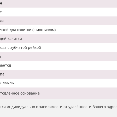
е
т
ки
кой для калитки (с монтажом)
щей калитки
ода с зубчатой рейкой
ы
ментов
мпа
ой лампы
отовленное основание
ются индивидуально в зависимости от удалённости Вашего адре