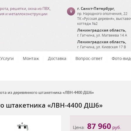
рота, решетки, окна из ПВХ,
г. Санкт-Петербург
,
ия и металлоконструкции
пр. Народного ополчения, 22
ТК «Русская деревня», выстав
коттедж №2
Ленинградская область
,
г. Гатчина
,
ул. Матвеева 14 А
Ленинградская область
,
г. Гатчина
,
ул. Киевская 17 В
Услуги
Монтаж
Доставка
Вопрос-ответ
Фото-вид
ота из деревянного штакетника «ЛВН-4400 ДШ6»
го штакетника «ЛВН-4400 ДШ6»
87 960
Цена:
руб.