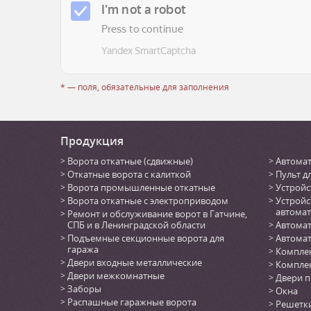
* — поля, обязательные для заполнения
Продукция
Ворота откатные (сдвижные)
Автомат
Откатные ворота с калиткой
Пульт д
Ворота промышленные откатные
Устройс
Ворота откатные с электроприводом
Устройс
автомат
Ремонт и обслуживание ворот в Гатчине,
СПБ и в Ленинградской области
Автомат
Подъемные секционные ворота для
Автомат
гаража
Комплек
Двери входные металлические
Комплек
Двери межкомнатные
Двери 
Заборы
Окна
Распашные гаражные ворота
Решетк