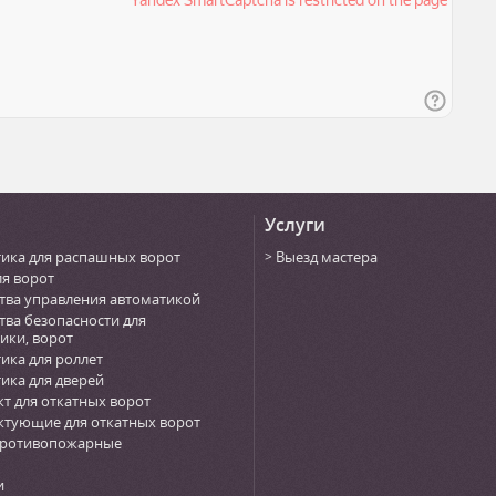
Услуги
ика для распашных ворот
Выезд мастера
ля ворот
тва управления автоматикой
тва безопасности для
ики, ворот
ика для роллет
ика для дверей
т для откатных ворот
тующие для откатных ворот
противопожарные
и