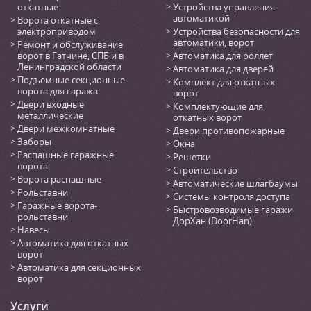
откатные
Устройства управления
автоматикой
Ворота откатные с
электроприводом
Устройства безопасности для
автоматики, ворот
Ремонт и обслуживание
ворот в Гатчине, СПБ и в
Автоматика для роллет
Ленинградской области
Автоматика для дверей
Подъемные секционные
Комплект для откатных
ворота для гаража
ворот
Двери входные
Комплектующие для
металлические
откатных ворот
Двери межкомнатные
Двери противопожарные
Заборы
Окна
Распашные гаражные
Решетки
ворота
Строительство
Ворота распашные
Автоматические шлагбаумы
Рольставни
Системы контроля доступа
Гаражные ворота-
Быстровозводимые гаражи
рольставни
ДорХан (DoorHan)
Навесы
Автоматика для откатных
ворот
Автоматика для секционных
ворот
Услуги