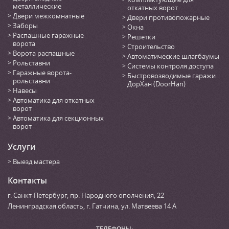
металлические
откатных ворот
Двери межкомнатные
Двери противопожарные
Заборы
Окна
Распашные гаражные
Решетки
ворота
Строительство
Ворота распашные
Автоматические шлагбаумы
Рольставни
Системы контроля доступа
Гаражные ворота-
Быстровозводимые гаражи
рольставни
ДорХан (DoorHan)
Навесы
Автоматика для откатных
ворот
Автоматика для секционных
ворот
Услуги
Выезд мастера
Контакты
г. Санкт-Петербург
,
пр. Народного ополчения, 22
Ленинградская область, г. Гатчина
,
ул. Матвеева 14 А
ТЕЛЕФОНЫ: