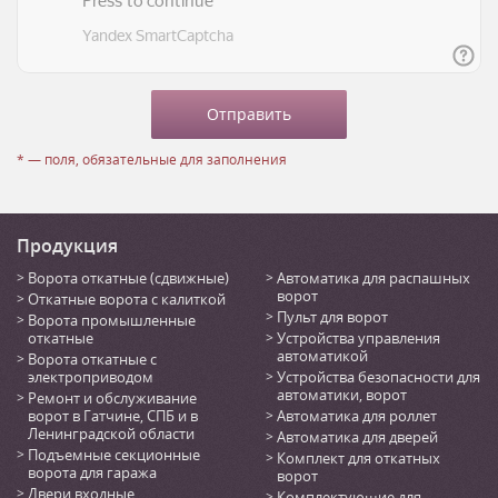
* — поля, обязательные для заполнения
Продукция
Ворота откатные (сдвижные)
Автоматика для распашных
ворот
Откатные ворота с калиткой
Пульт для ворот
Ворота промышленные
откатные
Устройства управления
автоматикой
Ворота откатные с
электроприводом
Устройства безопасности для
автоматики, ворот
Ремонт и обслуживание
ворот в Гатчине, СПБ и в
Автоматика для роллет
Ленинградской области
Автоматика для дверей
Подъемные секционные
Комплект для откатных
ворота для гаража
ворот
Двери входные
Комплектующие для