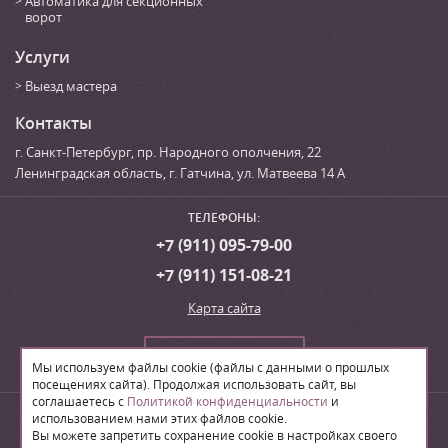
Автоматика для секционных
ворот
Услуги
Выезд мастера
Контакты
г. Санкт-Петербург
,
пр. Народного ополчения, 22
Ленинградская область, г. Гатчина
,
ул. Матвеева 14 А
ТЕЛЕФОНЫ:
+7 (911) 095-79-00
+7 (911) 151-08-21
Карта сайта
Сделать заказ
Мы используем файлы cookie (файлы с данными о прошлых
посещениях сайта). Продолжая использовать сайт, вы
соглашаетесь с
Политикой конфиденциальности
и
© 2026
Производственная компания «ЛВН»
использованием нами этих файлов cookie.
Вы можете запретить сохранение cookie в настройках своего