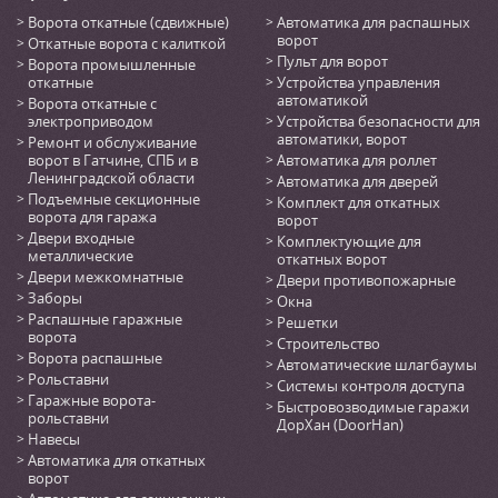
Ворота откатные (сдвижные)
Автоматика для распашных
ворот
Откатные ворота с калиткой
Пульт для ворот
Ворота промышленные
откатные
Устройства управления
автоматикой
Ворота откатные с
электроприводом
Устройства безопасности для
автоматики, ворот
Ремонт и обслуживание
ворот в Гатчине, СПБ и в
Автоматика для роллет
Ленинградской области
Автоматика для дверей
Подъемные секционные
Комплект для откатных
ворота для гаража
ворот
Двери входные
Комплектующие для
металлические
откатных ворот
Двери межкомнатные
Двери противопожарные
Заборы
Окна
Распашные гаражные
Решетки
ворота
Строительство
Ворота распашные
Автоматические шлагбаумы
Рольставни
Системы контроля доступа
Гаражные ворота-
Быстровозводимые гаражи
рольставни
ДорХан (DoorHan)
Навесы
Автоматика для откатных
ворот